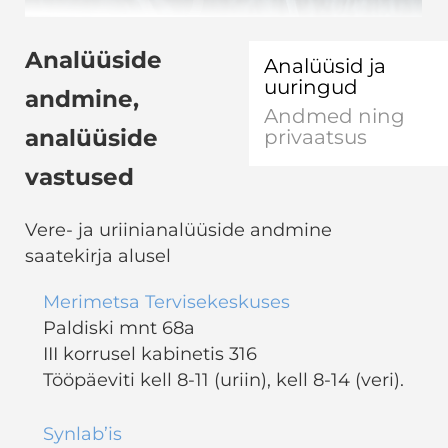
Analüüside
Analüüsid ja
uuringud
andmine,
Andmed ning
analüüside
privaatsus
vastused
Vere- ja uriinianalüüside andmine
saatekirja alusel
Merimetsa Tervisekeskuses
Paldiski mnt 68a
III korrusel kabinetis 316
Tööpäeviti kell 8-11 (uriin), kell 8-14 (veri).
Synlab’is