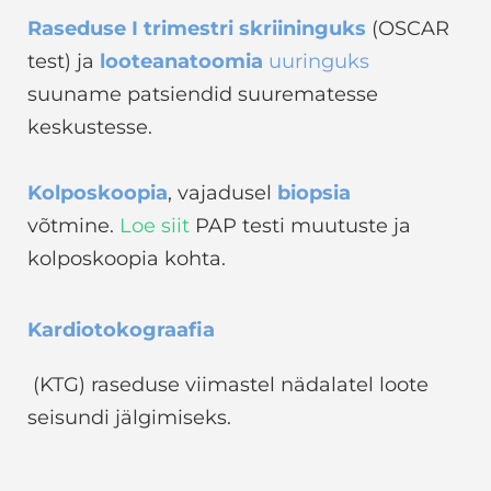
Raseduse I trimestri skriininguks
(OSCAR
test) ja
looteanatoomia
uuringuks
suuname patsiendid suurematesse
keskustesse.
Kolposkoopia
, vajadusel
biopsia
võtmine.
Loe siit
PAP testi muutuste ja
kolposkoopia kohta.
Kardiotokograafia
(KTG) raseduse viimastel nädalatel loote
seisundi jälgimiseks.