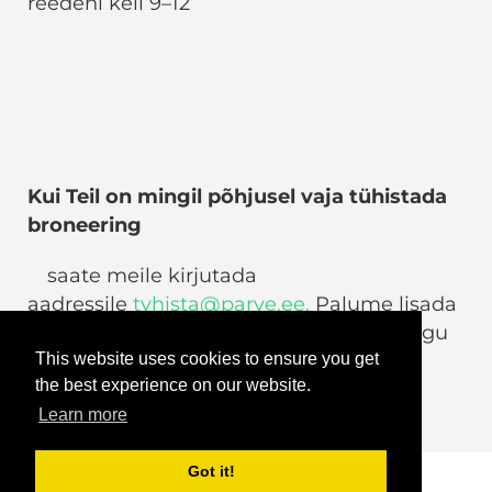
reedeni kell 9–12
Kui Teil on mingil põhjusel vaja tühistada
broneering
saate meile kirjutada
aadressile
tyhista@parve.ee.
Palume lisada
tühistamise soovija nimi ning broneeringu
aeg.
This website uses cookies to ensure you get
the best experience on our website.
Learn more
Got it!